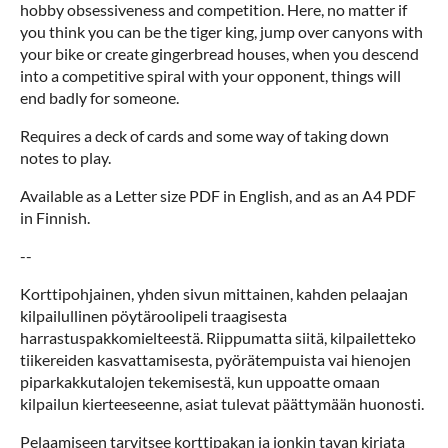
hobby obsessiveness and competition. Here, no matter if
you think you can be the tiger king, jump over canyons with
your bike or create gingerbread houses, when you descend
into a competitive spiral with your opponent, things will
end badly for someone.
Requires a deck of cards and some way of taking down
notes to play.
Available as a Letter size PDF in English, and as an A4 PDF
in Finnish.
--
Korttipohjainen, yhden sivun mittainen, kahden pelaajan
kilpailullinen pöytäroolipeli traagisesta
harrastuspakkomielteestä. Riippumatta siitä, kilpailetteko
tiikereiden kasvattamisesta, pyörätempuista vai hienojen
piparkakkutalojen tekemisestä, kun uppoatte omaan
kilpailun kierteeseenne, asiat tulevat päättymään huonosti.
Pelaamiseen tarvitsee korttipakan ja jonkin tavan kirjata